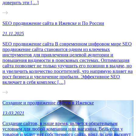
доверить эти […]
SEO продвижение сайта в Ижевске и По России
21.11.2025
SEO продвижение сайта В современном цифровом мире SEO
продвижение сайта становится одним из ключевых
инструментов для привлечения целевой аудитории и
повышения видимости в поисковых системах. Оптимизация
сайта позволяет не только улучшить его позиции в выдаче, но
и увеличить количество посетителей, что напрямую влияет на
рост бизнеса и увеличение прибыли. Эффективное SEO
включает в себя комплекс […]
Создание и продвижение сайтов в Ижевске
13.03.2021
Создание сайтов, в наше время, является обязательным
условием для любой компании или магазина. Ведь если у
товаров и услуг нет собственного сайта, вряд ли они вызовут