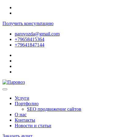
Получить консультацию
parovozda@gmail.com
+79658415364
+79641847144
Услуги
Портфолио
SEO продвижение сайтов
О нас
Контакты
Новости и статьи
Заказать аудит