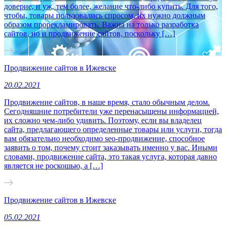
доверие, и уж, тем более, желание что-либо купить. Для того,
чтобы, товары пользовались спросом, их нужно должным
образом прорекламировать. Важна на только разработка
сайтов, но и продвижение сайтов, поскольку […]
Продвижение сайтов в Ижевске
20.02.2021
Продвижение сайтов, в наше время, стало обычным делом.
Сегодняшние потребители уже перенасыщены информацией,
их сложно чем-либо удивить. Поэтому, если вы владелец
сайта, предлагающего определенные товары или услуги, тогда
вам обязательно необходимо seo-продвижение, способное
заявить о том, почему стоит заказывать именно у вас. Иными
словами, продвижение сайта, это такая услуга, которая давно
является не роскошью, а […]
Продвижение сайтов в Ижевске
05.02.2021