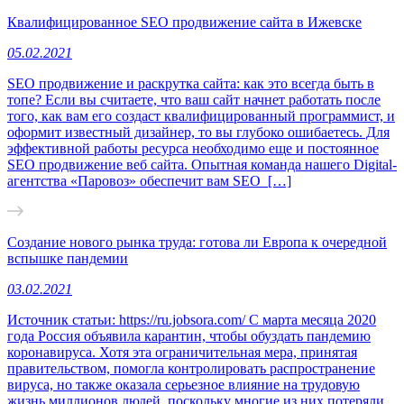
Квалифицированное SEO продвижение сайта в Ижевске
05.02.2021
SEO продвижение и раскрутка сайта: как это всегда быть в
топе? Если вы считаете, что ваш сайт начнет работать после
того, как вам его создаст квалифицированный программист, и
оформит известный дизайнер, то вы глубоко ошибаетесь. Для
эффективной работы ресурса необходимо еще и постоянное
SEO продвижение веб сайта. Опытная команда нашего Digital-
агентства «Паровоз» обеспечит вам SEO […]
Создание нового рынка труда: готова ли Европа к очередной
вспышке пандемии
03.02.2021
Источник статьи: https://ru.jobsora.com/ С марта месяца 2020
года Россия объявила карантин, чтобы обуздать пандемию
коронавируса. Хотя эта ограничительная мера, принятая
правительством, помогла контролировать распространение
вируса, но также оказала серьезное влияние на трудовую
жизнь миллионов людей, поскольку многие из них потеряли