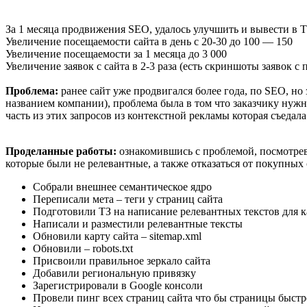
За 1 месяца продвижения SEO, удалось улучшить и вывести в 
Увеличение посещаемости сайта в день с 20-30 до 100 — 150
Увеличение посещаемости за 1 месяца до 3 000
Увеличение заявок с сайта в 2-3 раза (есть скриншоты заявок с 
Проблема:
ранее сайт уже продвигался более года, по SEO, но 
названием компании), проблема была в том что заказчику нуж
часть из этих запросов из контекстной рекламы которая съедал
Проделанные работы:
ознакомившись с проблемой, посмотрев
которые были не релевантные, а также отказаться от покупных
Собрали внешнее семантическое ядро
Переписали мета – теги у страниц сайта
Подготовили ТЗ на написание релевантных текстов для к
Написали и разместили релевантные тексты
Обновили карту сайта – sitemap.xml
Обновили – robots.txt
Присвоили правильное зеркало сайта
Добавили региональную привязку
Зарегистрировали в Google консоли
Провели пинг всех страниц сайта что бы страницы быстр