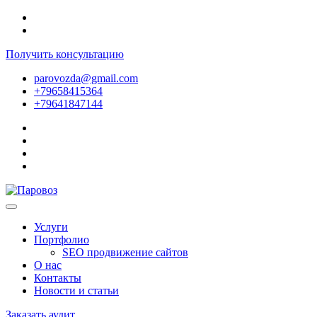
Получить консультацию
parovozda@gmail.com
+79658415364
+79641847144
Услуги
Портфолио
SEO продвижение сайтов
О нас
Контакты
Новости и статьи
Заказать аудит