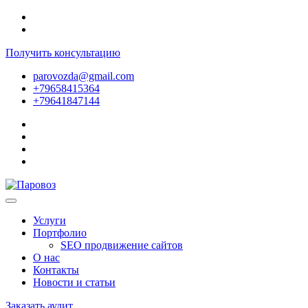
Получить консультацию
parovozda@gmail.com
+79658415364
+79641847144
Услуги
Портфолио
SEO продвижение сайтов
О нас
Контакты
Новости и статьи
Заказать аудит