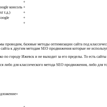
+
oogle консоль
+
t т.д.)
+
Google
+
+
 мы проводим, базовые методы оптимизации сайта под классиче
е сайта к другим методам SEO продвижения которые не использ
о по городу Ижевск и не выходит за его пределы. То есть сайт
ся либо для классического метода SEO продвижения, либо для т
едложение»
+